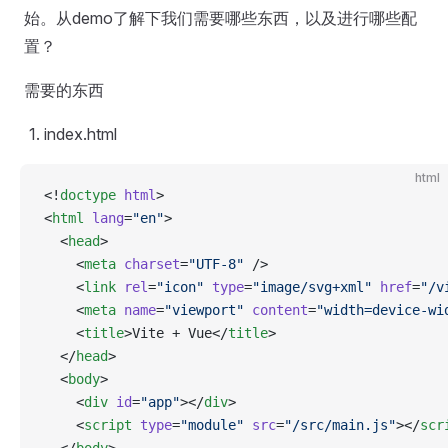
始。从demo了解下我们需要哪些东西，以及进行哪些配
置？
需要的东西
index.html
html
<!
doctype
 html
>
<
html
 lang
=
"en"
>
  <
head
>
    <
meta
 charset
=
"UTF-8"
 />
    <
link
 rel
=
"icon"
 type
=
"image/svg+xml"
 href
=
"/v
    <
meta
 name
=
"viewport"
 content
=
"width=device-wi
    <
title
>Vite + Vue</
title
>
  </
head
>
  <
body
>
    <
div
 id
=
"app"
></
div
>
    <
script
 type
=
"module"
 src
=
"/src/main.js"
></
scr
  </
body
>