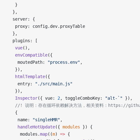
   }
  },
  server: {
   proxy: config.dev.proxyTable
  },
  plugins: [
   vue
(),
   envCompatible
({
    moutedPath: 
"process.env"
,
   }),
   htmlTemplate
({
    entry: 
"./src/main.js"
   }),
   Inspector
({ vue: 
2
, toggleComboKey: 
"alt-`"
 }),
   //! 说明：存在循环依赖解决方法，相关资料：https://github.co
   {
    name: 
"singleHMR"
,
    handleHotUpdate
({ 
modules
 }) {
     modules.
map
((
m
) 
=>
 {