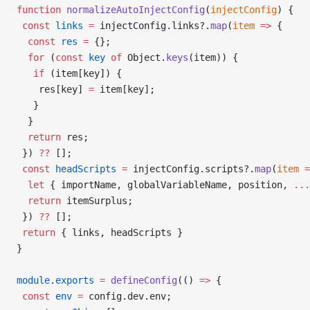
function
 normalizeAutoInjectConfig
(
injectConfig
) {
 const
 links
 =
 injectConfig.links?.
map
(
item
 =>
 {
  const
 res
 =
 {};
  for
 (
const
 key
 of
 Object.
keys
(item)) {
   if
 (item[key]) {
    res[key] 
=
 item[key];
   }
  }
  return
 res;
 }) 
??
 [];
 const
 headScripts
 =
 injectConfig.scripts?.
map
(
item
 =
  let
 { importName, globalVariableName, position, 
...
  return
 itemSurplus;
 }) 
??
 [];
 return
 { links, headScripts }
}
module
.
exports
 =
 defineConfig
(() 
=>
 {
 const
 env
 =
 config.dev.env;