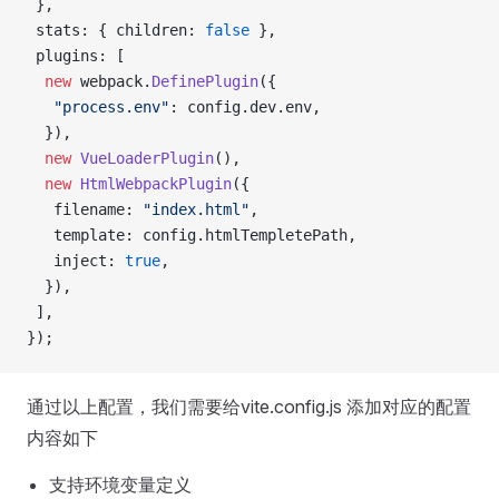
 },
 stats: { children: 
false
 },
 plugins: [
  new
 webpack.
DefinePlugin
({
   "process.env"
: config.dev.env,
  }),
  new
 VueLoaderPlugin
(),
  new
 HtmlWebpackPlugin
({
   filename: 
"index.html"
,
   template: config.htmlTempletePath,
   inject: 
true
,
  }),
 ],
});
通过以上配置，我们需要给vite.config.js 添加对应的配置
内容如下
支持环境变量定义