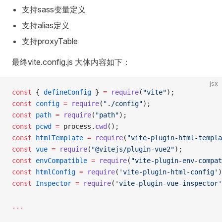
支持sass变量定义
支持alias定义
支持proxyTable
最终vite.config.js 大体内容如下：
jsx
const
 { 
defineConfig
 } 
=
 require
(
"vite"
);
const
 config
 =
 require
(
"./config"
);
const
 path
 =
 require
(
"path"
);
const
 pcwd
 =
 process.
cwd
();
const
 htmlTemplate
 =
 require
(
"vite-plugin-html-templa
const
 vue
 =
 require
(
"@vitejs/plugin-vue2"
);
const
 envCompatible
 =
 require
(
"vite-plugin-env-compat
const
 htmlConfig
 =
 require
(
'vite-plugin-html-config'
)
const
 Inspector
 =
 require
(
'vite-plugin-vue-inspector'
...