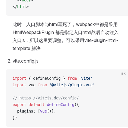
</
html
>
此时：入口脚本与html写死了，webpack中都是采用
HtmlWebpackPlugin 都是指定入口html然后自动注入
入口js，所以这里要调整。可以采用vite-plugin-html-
template 解决
vite.config.js
jsx
import
 { defineConfig } 
from
 'vite'
import
 vue 
from
 '@vitejs/plugin-vue'
// https://vitejs.dev/config/
export
 default
 defineConfig
({
  plugins: [
vue
()],
})