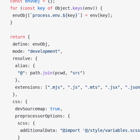
 const
 envObj
 =
 {};
 for
 (
const
 key
 of
 Object.
keys
(env)) {
  envObj[
`process.env.${
key
}`
] 
=
 env[key];
 }
 return
 {
  define: envObj,
  mode: 
"development"
,
  resolve: {
   alias: {
    "@"
: path.
join
(pcwd, 
"src"
)
   },
   extensions: [
".mjs"
, 
".js"
, 
".mts"
, 
".jsx"
, 
".json
  },
  css: {
   devSourcemap: 
true
,
   preprocessorOptions: {
    scss: {
     additionalData: 
"@import '@/style/variables.scss
    }