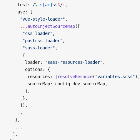
    test:
 /
\.
s
[ac]
ss
$
/
i
,
    use: [
     "vue-style-loader"
,
     ...
autoInjectSourceMap
([
      "css-loader"
,
      "postcss-loader"
,
      "sass-loader"
,
      {
       loader: 
"sass-resources-loader"
,
       options: {
        resources: [
resolveResouce
(
"variables.scss"
)]
        sourceMap: config.dev.sourceMap,
       },
      },
     ]),
    ],
   },
   ...
  ],