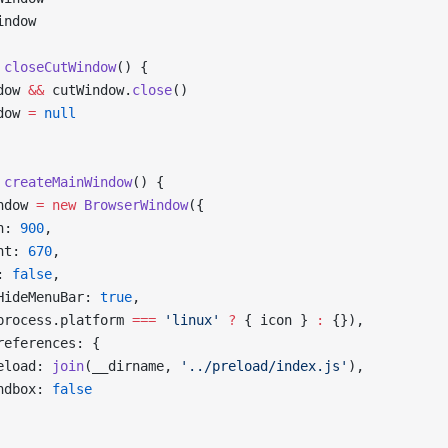
indow
 closeCutWindow
() {
dow 
&&
 cutWindow.
close
()
dow 
=
 null
 createMainWindow
() {
ndow 
=
 new
 BrowserWindow
({
h: 
900
,
ht: 
670
,
: 
false
,
HideMenuBar: 
true
,
process.platform 
===
 'linux'
 ?
 { icon } 
:
 {}),
references: {
eload: 
join
(__dirname, 
'../preload/index.js'
),
ndbox: 
false