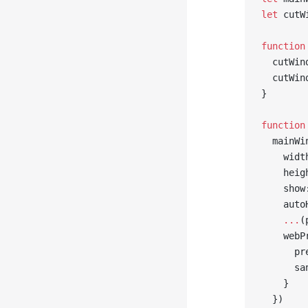
let
 cutW
function
  cutWin
  cutWin
}
function
  mainWi
    widt
    heig
    show
    auto
    ...
(
    webP
      pr
      sa
    }
  })