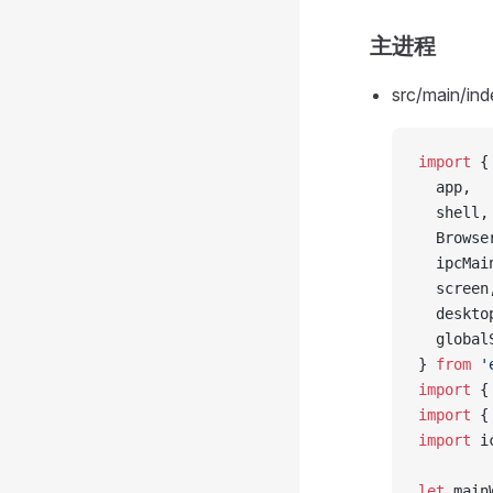
主进程
src/main/ind
import
 {
  app,
  shell,
  Browse
  ipcMai
  screen
  deskto
  global
} 
from
 '
import
 {
import
 {
import
 i
let
 main