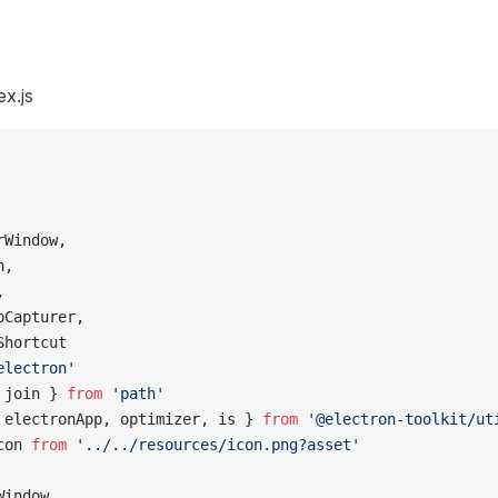
ex.js
rWindow,
n,
,
pCapturer,
Shortcut
electron'
 join } 
from
 'path'
 electronApp, optimizer, is } 
from
 '@electron-toolkit/ut
con 
from
 '../../resources/icon.png?asset'
Window