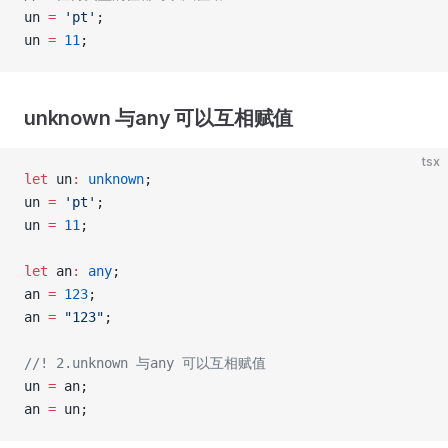
un 
=
 'pt'
;
un 
=
 11
;
unknown 与any 可以互相赋值
tsx
let
 un
:
 unknown
;
un 
=
 'pt'
;
un 
=
 11
;
let
 an
:
 any
;
an 
=
 123
;
an 
=
 "123"
;
//! 2.unknown 与any 可以互相赋值
un 
=
 an;
an 
=
 un;