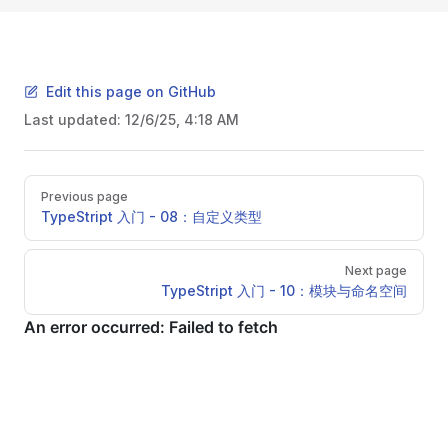
Edit this page on GitHub
Last updated:
12/6/25, 4:18 AM
Pager
Previous page
TypeStript 入门 - 08：自定义类型
Next page
TypeStript 入门 - 10：模块与命名空间