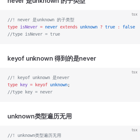
never 是unknown 的子类型
tsx
//! never 是unknown 的子类型
type
 isNever
 =
 never
 extends
 unknown
 ?
 true
 :
 false
//type isNever = true
keyof unknown 得到的是never
tsx
//! keyof unknown 是never
type
 key
 =
 keyof
 unknown
;
//type key = never
unknown类型遍历无用
tsx
//! unknown类型遍历无用