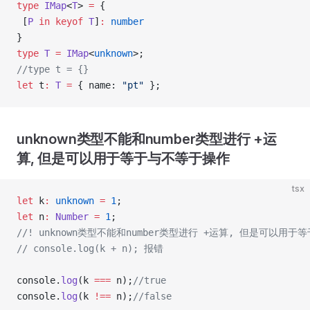
type
 IMap
<
T
> 
=
 {
 [
P
 in
 keyof
 T
]
:
 number
}
type
 T
 =
 IMap
<
unknown
>;
//type t = {}
let
 t
:
 T
 =
 { name: 
"pt"
 };
unknown类型不能和number类型进行 +运
算, 但是可以用于等于与不等于操作
tsx
let
 k
:
 unknown
 =
 1
;
let
 n
:
 Number
 =
 1
;
//! unknown类型不能和number类型进行 +运算, 但是可以用
// console.log(k + n); 报错
console.
log
(k 
===
 n);
//true
console.
log
(k 
!==
 n);
//false