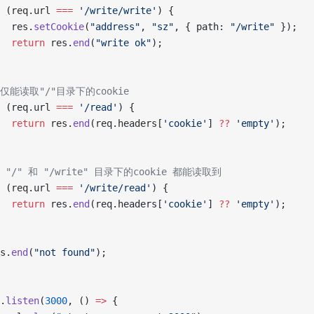
 (req.url 
===
 '/write/write'
) {
		res.
setCookie
(
"address"
, 
"sz"
, { path: 
"/write"
 });
		return
 res.
end
(
"write ok"
);
//仅能读取"/"目录下的cookie
 (req.url 
===
 '/read'
) {
		return
 res.
end
(req.headers[
'cookie'
] 
??
 'empty'
);
// "/" 和 "/write" 目录下的cookie 都能读取到
 (req.url 
===
 '/write/read'
) {
		return
 res.
end
(req.headers[
'cookie'
] 
??
 'empty'
);
es.
end
(
"not found"
);
.
listen
(
3000
, () 
=>
 {