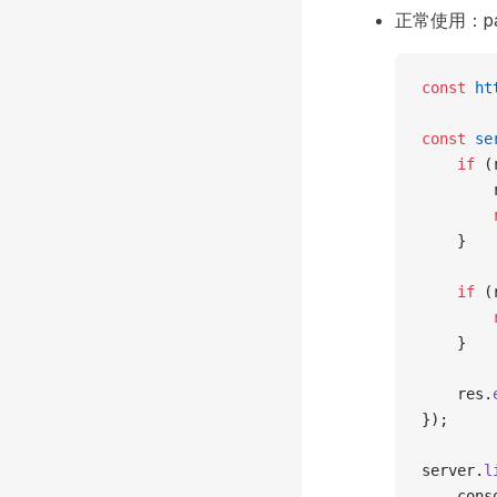
正常使用：pa
const
 ht
const
 se
	if
 (
	}
	if
 (
	}
	res.
});
server.
l
	cons