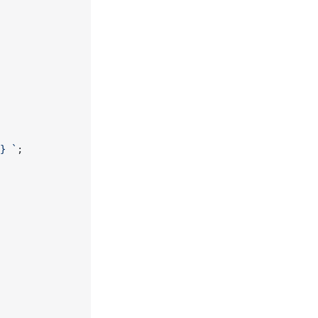
} `
;