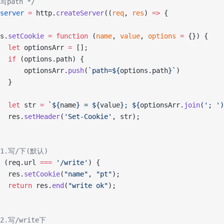
 写path */
server
 =
 http.
createServer
((
req
, 
res
) 
=>
 {
es.
setCookie
 =
 function
 (
name
, 
value
, 
options
 =
 {}) {
		let
 optionsArr 
=
 [];
		if
 (options.path) {
			optionsArr.
push
(
`path=${
options
.
path
}`
)
		}
		let
 str 
=
 `${
name
} = ${
value
}; ${
optionsArr
.
join
(
'; '
)
		res.
setHeader
(
'Set-Cookie'
, str);
//1.写/下(默认)
 (req.url 
===
 '/write'
) {
		res.
setCookie
(
"name"
, 
"pt"
);
		return
 res.
end
(
"write ok"
);
//2.写/write下