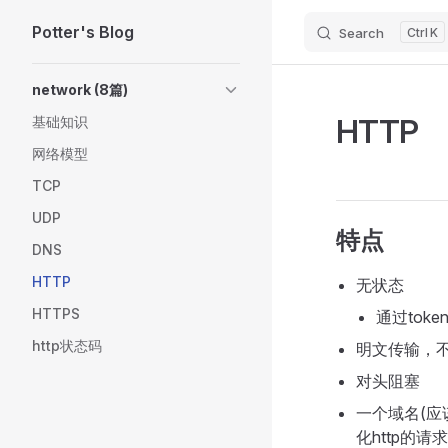
Potter's Blog
Search
K
Skip to content
Sidebar Navigation
network (8篇)
HTTP
基础知识
网络模型
TCP
UDP
特点
DNS
HTTP
无状态
HTTPS
通过toke
http状态码
明文传输，
对头阻塞
一个域名(应
化http的请