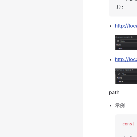
});
http://lo
http://lo
path
示例
const
 