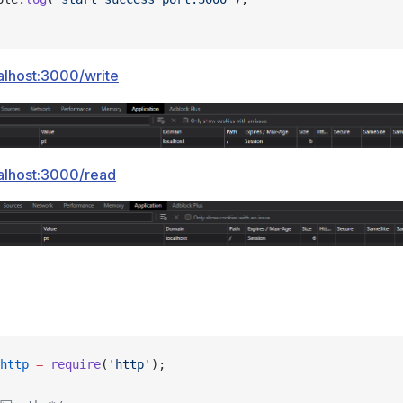
calhost:3000/write
calhost:3000/read
http
 =
 require
(
'http'
);