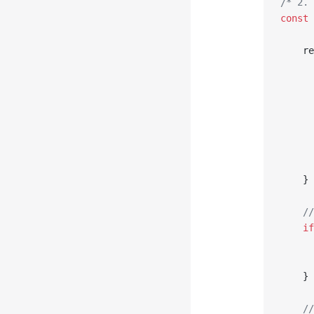
/* 2.
const
 
	r
	}
	
	if
	}
	