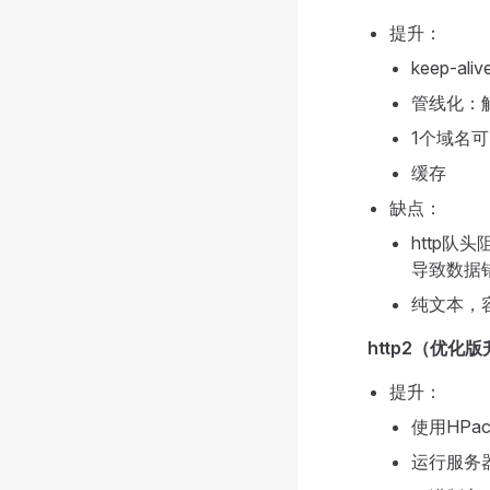
提升：
keep-al
管线化：
1个域名可
缓存
缺点：
http
导致数据错
纯文本，
http2（优化
提升：
使用HP
运行服务