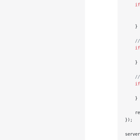
	if
	}
	
	if
	}
	
	if
	}
	r
});
server